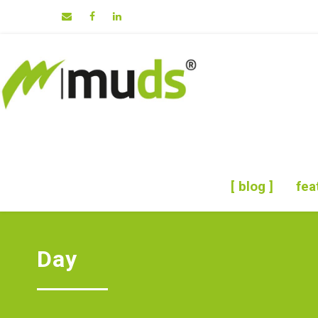
[ blog ]
fea
Day