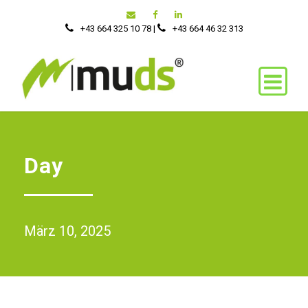
+43 664 325 10 78
|
‭+43 664 46 32 313‬
Day
März 10, 2025