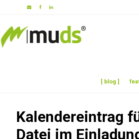
[ blog ]
fea
Kalendereintrag f
Datei im Einladu