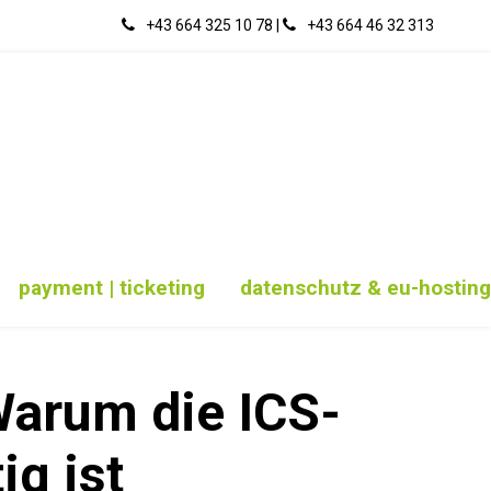
+43 664 325 10 78
|
‭+43 664 46 32 313‬
payment | ticketing
datenschutz & eu-hosting
Warum die ICS-
g ist