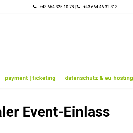
+43 664 325 10 78
|
‭+43 664 46 32 313‬
payment | ticketing
datenschutz & eu-hosting
aler Event-Einlass