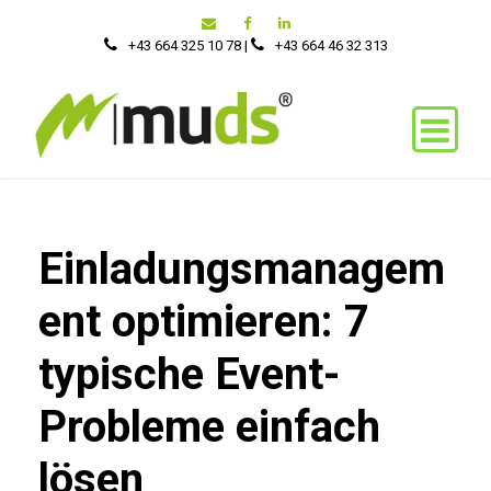
+43 664 325 10 78
|
‭+43 664 46 32 313‬
Einladungsmanagem
ent optimieren: 7
typische Event-
Probleme einfach
lösen