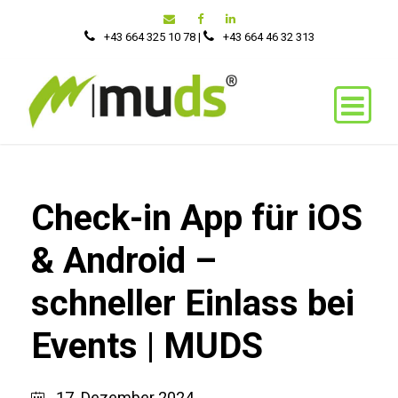
+43 664 325 10 78
|
‭+43 664 46 32 313‬
Check-in App für iOS
& Android –
schneller Einlass bei
Events | MUDS
17. Dezember 2024